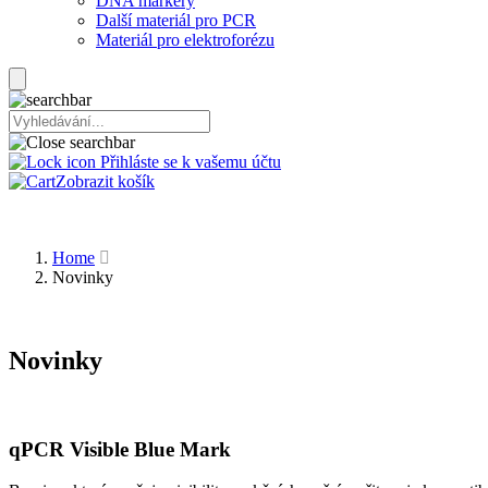
DNA markery
Další materiál pro PCR
Materiál pro elektroforézu
Přihláste se k vašemu účtu
Zobrazit košík
Home
Novinky
Novinky
qPCR Visible Blue Mark