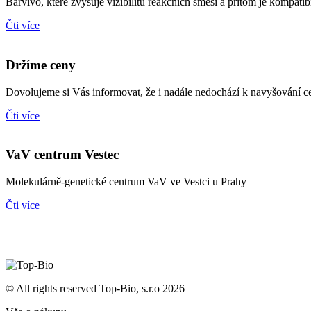
Barvivo, které zvyšuje vizibilitu reakčních směsí a přitom je kompat
Čti více
Držíme ceny
Dovolujeme si Vás informovat, že i nadále nedochází k navyšování c
Čti více
VaV centrum Vestec
Molekulárně-genetické centrum VaV ve Vestci u Prahy
Čti více
© All rights reserved Top-Bio, s.r.o 2026