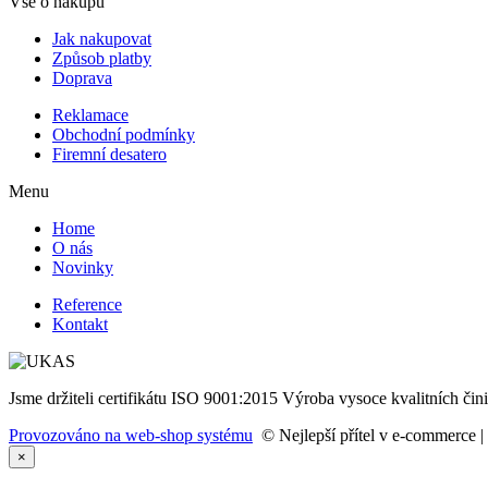
Vše o nákupu
Jak nakupovat
Způsob platby
Doprava
Reklamace
Obchodní podmínky
Firemní desatero
Menu
Home
O nás
Novinky
Reference
Kontakt
Jsme držiteli certifikátu ISO 9001:2015 Výroba vysoce kvalitních čini
Provozováno na web-shop systému
© Nejlepší přítel v e-commerce |
×