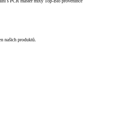
ibilní s PCR master mixy Top-Bio provenince
en našich produktů.