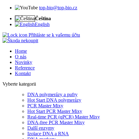
top-bio@top-bio.cz
Čeština
English
Přihláste se k vašemu účtu
Home
O nás
Novinky
Reference
Kontakt
Vyberte kategorii
DNA polymerázy a pufry
Hot Start DNA polymerázy
PCR Master Mixy
Hot Start PCR Master Mixy
Real-time PCR (qPCR) Master Mixy
DNA-free PCR Master Mixy
Další enzymy
Izolace DNA a RNA